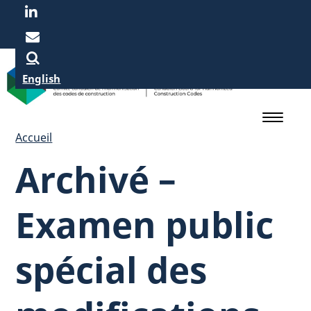
Skip
to
main
content
English
Accueil
Archivé –
Examen public
spécial des